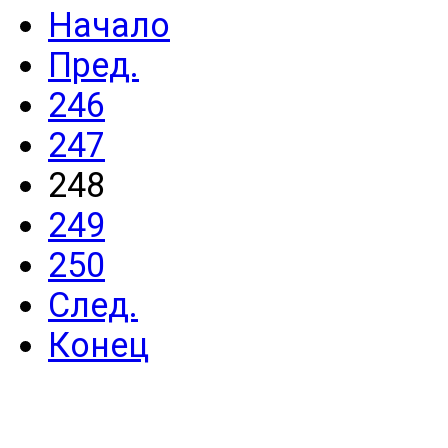
Начало
Пред.
246
247
248
249
250
След.
Конец