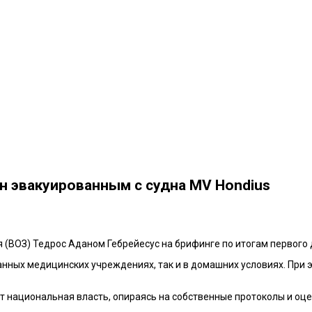
н эвакуированным с судна MV Hondius
(ВОЗ) Тедрос Аданом Гебрейесус на брифинге по итогам первого д
анных медицинских учреждениях, так и в домашних условиях. При 
т национальная власть, опираясь на собственные протоколы и оц