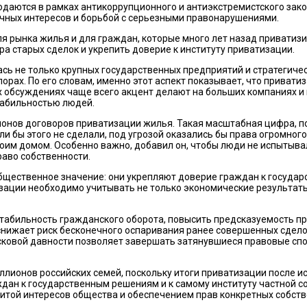
одаются в рамках антикоррупционного и антиэкстремистского зако
ичных интересов и борьбой с серьезными правонарушениями.
 рынка жилья и для граждан, которые много лет назад приватизи
а старых сделок и укрепить доверие к институту приватизации.
сь не только крупных государственных предприятий и стратегичес
спорах. По его словам, именно этот аспект показывает, что прива
ых обсуждениях чаще всего акцент делают на больших компаниях 
табильностью людей.
онов договоров приватизации жилья. Такая масштабная цифра, по
ли бы этого не сделали, под угрозой оказались бы права огромног
воим домом. Особенно важно, добавил он, чтобы люди не испытывал
раво собственности.
общественное значение: они укрепляют доверие граждан к госуда
зации необходимо учитывать не только экономические результаты,
 стабильность гражданского оборота, повысить предсказуемость 
о снижает риск бесконечного оспаривания ранее совершенных сде
исковой давности позволяет завершать затянувшиеся правовые с
иллионов российских семей, поскольку итоги приватизации после 
ан к государственным решениям и к самому институту частной со
итой интересов общества и обеспечением прав конкретных собств