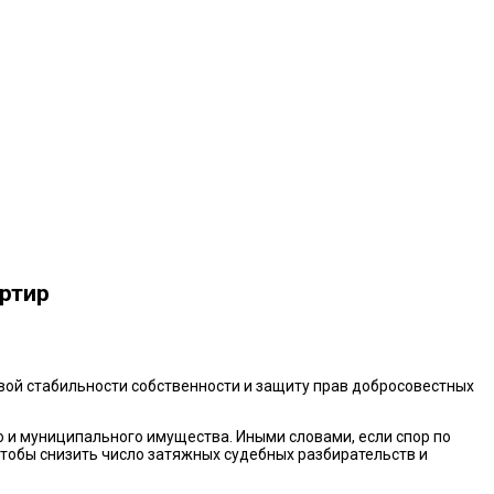
артир
овой стабильности собственности и защиту прав добросовестных
о и муниципального имущества. Иными словами, если спор по
 чтобы снизить число затяжных судебных разбирательств и