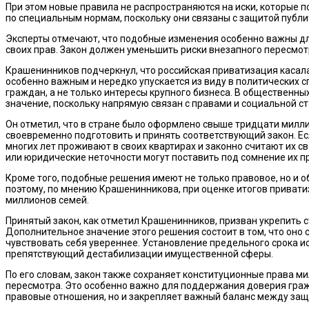
При этом новые правила не распространяются на иски, которые п
по специальным нормам, поскольку они связаны с защитой публ
Эксперты отмечают, что подобные изменения особенно важны для
своих прав. Закон должен уменьшить риски внезапного пересмотр
Крашенинников подчеркнул, что российская приватизация касала
особенно важным и нередко упускается из виду в политических 
граждан, а не только интересы крупного бизнеса. В общественн
значение, поскольку напрямую связан с правами и социальной с
Он отметил, что в стране было оформлено свыше тридцати милли
своевременно подготовить и принять соответствующий закон. Ес
многих лет проживают в своих квартирах и законно считают их с
или юридические неточности могут поставить под сомнение их п
Кроме того, подобные решения имеют не только правовое, но и 
поэтому, по мнению Крашенинникова, при оценке итогов привати
миллионов семей.
Принятый закон, как отметил Крашенинников, призван укрепить
Дополнительное значение этого решения состоит в том, что он
чувствовать себя увереннее. Установление предельного срока 
препятствующий дестабилизации имущественной сферы.
По его словам, закон также сохраняет конституционные права м
пересмотра. Это особенно важно для поддержания доверия гражд
правовые отношения, но и закрепляет важный баланс между защ