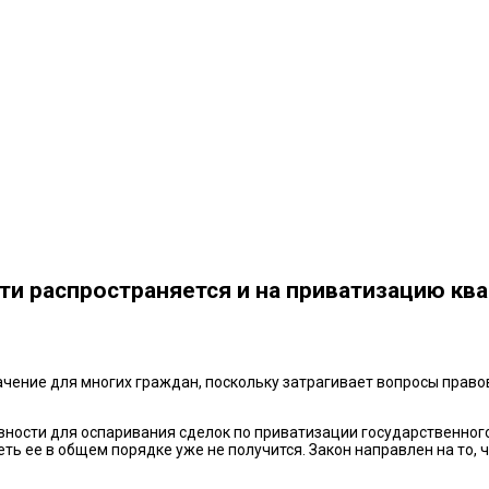
сти распространяется и на приватизацию кв
начение для многих граждан, поскольку затрагивает вопросы прав
авности для оспаривания сделок по приватизации государственног
еть ее в общем порядке уже не получится. Закон направлен на то,