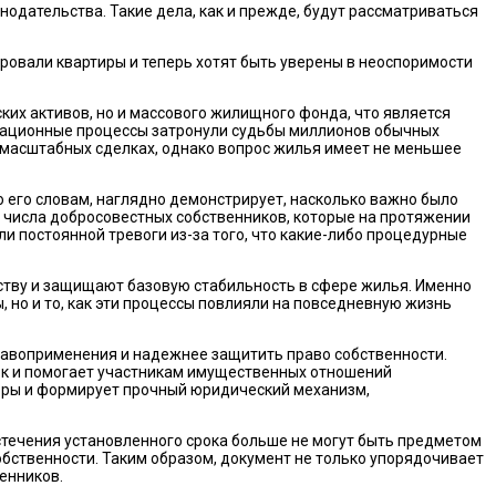
нодательства. Такие дела, как и прежде, будут рассматриваться
ровали квартиры и теперь хотят быть уверены в неоспоримости
ких активов, но и массового жилищного фонда, что является
тизационные процессы затронули судьбы миллионов обычных
и масштабных сделках, однако вопрос жилья имеет не меньшее
 его словам, наглядно демонстрирует, насколько важно было
о числа добросовестных собственников, которые на протяжении
и постоянной тревоги из-за того, что какие-либо процедурные
рству и защищают базовую стабильность в сфере жилья. Именно
 но и то, как эти процессы повлияли на повседневную жизнь
правоприменения и надежнее защитить право собственности.
лок и помогает участникам имущественных отношений
поры и формирует прочный юридический механизм,
истечения установленного срока больше не могут быть предметом
бственности. Таким образом, документ не только упорядочивает
енников.