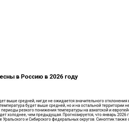
есны в Россию в 2026 году
дет выше средней, нигде не ожидается значительного отклонения в
 температура будет выше средней, но и на остальной территории н
т периоды резкого понижения температуры на азиатской и европей
удет холоднее, чем предыдущая. Прогнозируется, что январь 2026 
ге Уральского и Сибирского федеральных округов. Синоптик также 