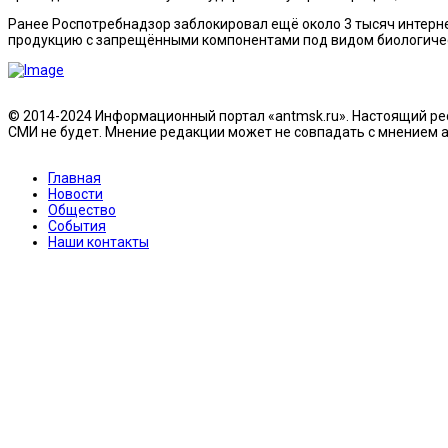
Ранее Роспотребнадзор заблокировал ещё около 3 тысяч интерн
продукцию с запрещёнными компонентами под видом биологичес
© 2014-2024 Информационный портал «antmsk.ru». Настоящий рес
СМИ не будет. Мнение редакции может не совпадать с мнением ав
Главная
Новости
Общество
События
Наши контакты