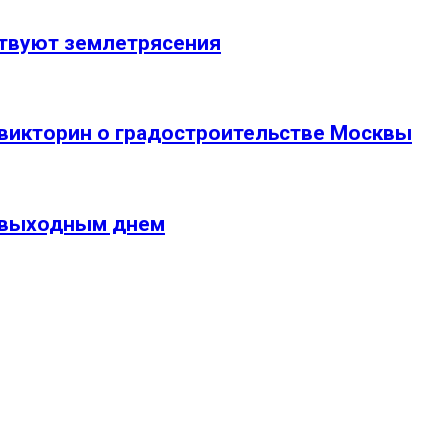
ствуют землетрясения
 викторин о градостроительстве Москвы
о выходным днем