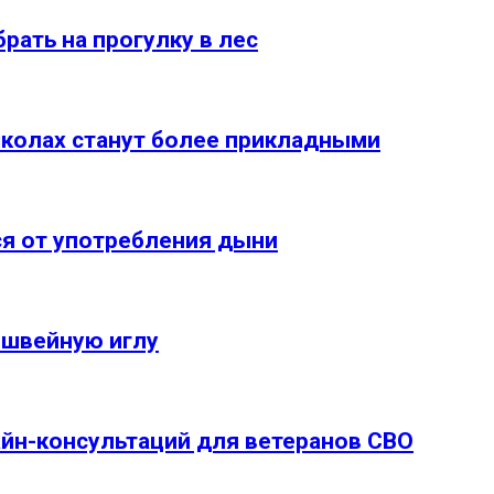
брать на прогулку в лес
школах станут более прикладными
ся от употребления дыни
 швейную иглу
йн-консультаций для ветеранов СВО