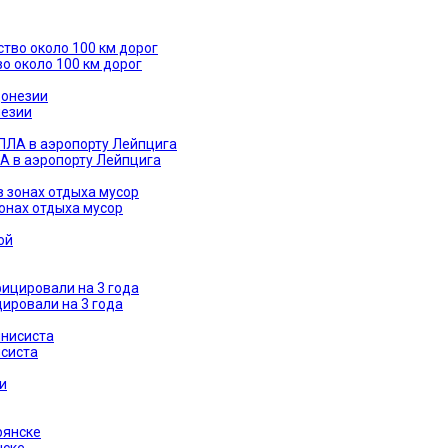
о около 100 км дорог
незии
А в аэропорту Лейпцига
зонах отдыха мусор
ировали на 3 года
исиста
нске