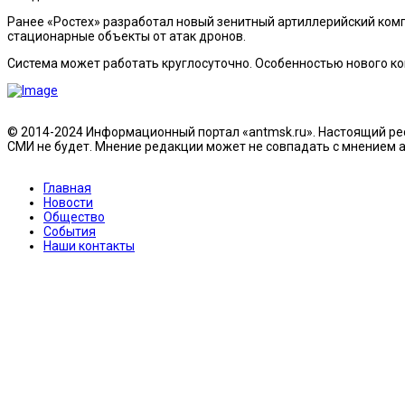
Ранее «Ростех» разработал новый зенитный артиллерийский ком
стационарные объекты от атак дронов.
Система может работать круглосуточно. Особенностью нового к
© 2014-2024 Информационный портал «antmsk.ru». Настоящий рес
СМИ не будет. Мнение редакции может не совпадать с мнением ав
Главная
Новости
Общество
События
Наши контакты