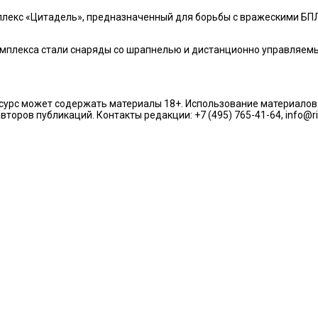
плекс «Цитадель», предназначенный для борьбы с вражескими БП
омплекса стали снаряды со шрапнелью и дистанционно управляем
урс может содержать материалы 18+. Использование материалов из
торов публикаций. Контакты редакции: +7 (495) 765-41-64, info@r