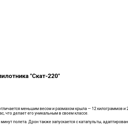
пилотника "Скат-220"
о отличается меньшим весом и размахом крыла — 12 килограммов и
с, что делает его уникальным в своем классе.
 минут полета. Дрон также запускается с катапульты, адаптирова