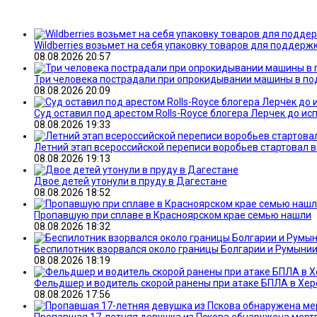
Wildberries возьмет на себя упаковку товаров для поддер
08.08.2026 20:57
Три человека пострадали при опрокидывании машины в п
08.08.2026 20:09
Суд оставил под арестом Rolls-Royce блогера Лерчек до и
08.08.2026 19:33
Летний этап всероссийской переписи воробьев стартовал 
08.08.2026 19:13
Двое детей утонули в пруду в Дагестане
08.08.2026 18:52
Пропавшую при сплаве в Красноярском крае семью нашли
08.08.2026 18:32
Беспилотник взорвался около границы Болгарии и Румыни
08.08.2026 18:19
Фельдшер и водитель скорой ранены при атаке БПЛА в Хер
08.08.2026 17:56
Пропавшая 17-летняя девушка из Пскова обнаружена мерт