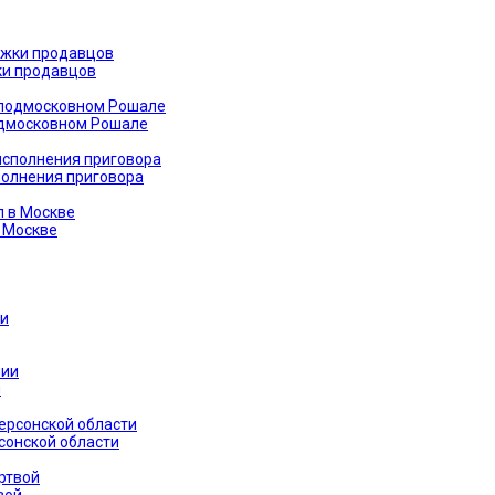
жки продавцов
одмосковном Рошале
сполнения приговора
в Москве
и
сонской области
вой