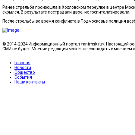
Ранее стрельба произошла в Хохловском переулке в центре Мос
скрылся. В результате пострадали двое, их госпитализировали.
После стрельбы во время конфликта в Подмосковье полиция воз
© 2014-2024 Информационный портал «antmsk.ru». Настоящий рес
СМИ не будет. Мнение редакции может не совпадать с мнением ав
Главная
Новости
Общество
События
Наши контакты