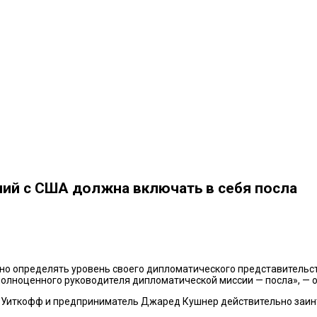
ний с США должна включать в себя посла
о определять уровень своего дипломатического представительства
полноценного руководителя дипломатической миссии — посла», — 
 Уиткофф и предприниматель Джаред Кушнер действительно заинт