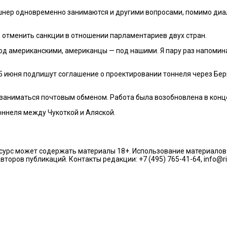
ушнер одновременно занимаются и другими вопросами, помимо диал
 отменить санкции в отношении парламентариев двух стран.
од американскими, американцы — под нашими. Я пару раз напомина
 июня подпишут соглашение о проектировании тоннеля через Бери
 заниматься почтовым обменом. Работа была возобновлена в конце
ннеля между Чукоткой и Аляской.
урс может содержать материалы 18+. Использование материалов из
торов публикаций. Контакты редакции: +7 (495) 765-41-64, info@r