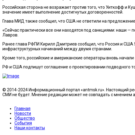
Российская сторона не возражает против того, что Уиткофф и К
значение имеет выполнение достигнутых договоренностей.
Глава МИД также сообщил, что США не ответили на предложение
«Сейчас практически все они находятся под санкциями: наши — п
Лавров.
Ранее глава РФПИ Кирилл Дмитриев сообщил, что Россия и США 5
инфраструктурных начинаний между двумя странами.
Кроме того, российские и американские операторы вновь начали
РФ и США подпишут соглашение о проектировании подводного то
© 2014-2024 Информационный портал «antmsk.ru». Настоящий рес
СМИ не будет. Мнение редакции может не совпадать с мнением ав
Главная
Новости
Общество
События
Наши контакты