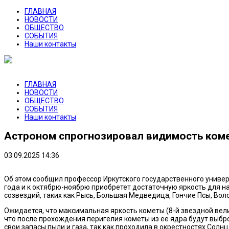
ГЛАВНАЯ
НОВОСТИ
ОБЩЕСТВО
СОБЫТИЯ
Наши контакты
ГЛАВНАЯ
НОВОСТИ
ОБЩЕСТВО
СОБЫТИЯ
Наши контакты
Астроном спрогнозировал видимость коме
03.09.2025 14:36
Об этом сообщил профессор Иркутского государственного универ
года и к октябрю-ноябрю приобретет достаточную яркость для н
созвездий, таких как Рысь, Большая Медведица, Гончие Псы, Вол
Ожидается, что максимальная яркость кометы (8-й звездной вел
что после прохождения перигелия кометы из ее ядра будут выброш
свои запасы пыли и газа, так как проходила в окрестностях Солн