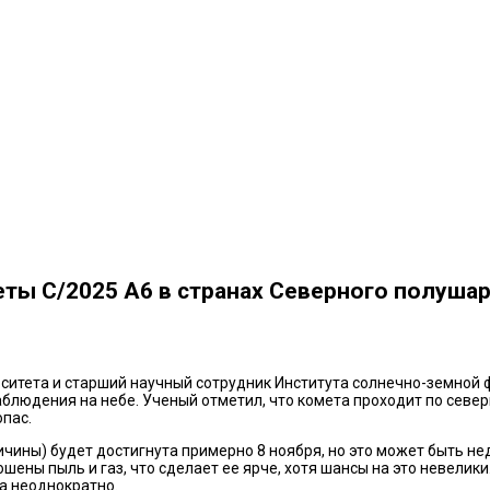
ты C/2025 A6 в странах Северного полуша
ситета и старший научный сотрудник Института солнечно-земной ф
аблюдения на небе. Ученый отметил, что комета проходит по сев
опас.
ичины) будет достигнута примерно 8 ноября, но это может быть н
ены пыль и газ, что сделает ее ярче, хотя шансы на это невелики.
ца неоднократно.