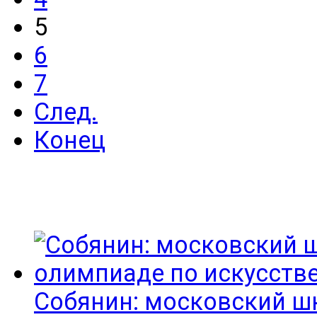
5
6
7
След.
Конец
Собянин: московский ш